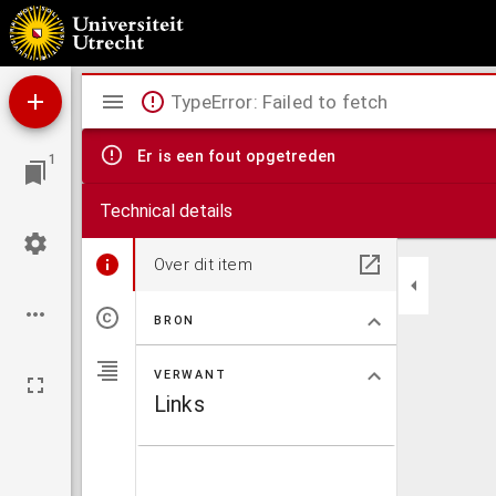
Internationaal privaatrecht
Mirador
TypeError: Failed to fetch
viewer
Er is een fout opgetreden
1
Technical details
Over dit item
BRON
VERWANT
Links