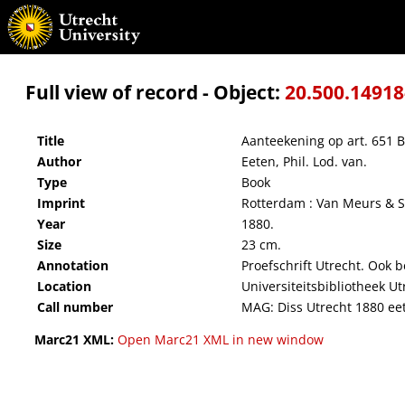
Aanteekening op art. 651 B.W.
Full view of record - Object:
20.500.1491
Title
Aanteekening op art. 651 
Author
Eeten, Phil. Lod. van.
Type
Book
Imprint
Rotterdam : Van Meurs & S
Year
1880.
Size
23 cm.
Annotation
Proefschrift Utrecht. Ook 
Location
Universiteitsbibliotheek Ut
Call number
MAG: Diss Utrecht 1880 ee
Marc21 XML:
Open Marc21 XML in new window