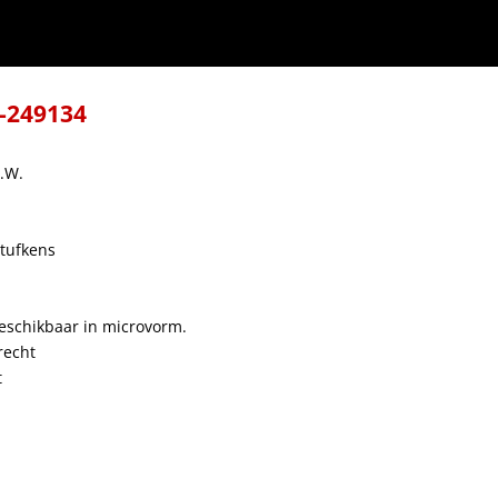
8-249134
B.W.
tufkens
beschikbaar in microvorm.
recht
t