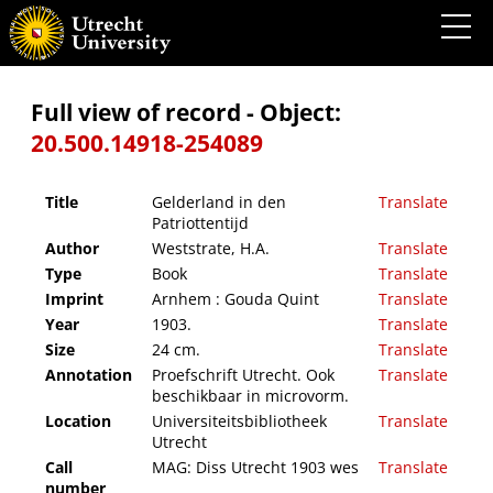
Gelderland in den Patriottentijd
Full view of record - Object:
20.500.14918-254089
Title
Gelderland in den
Translate
Patriottentijd
Author
Weststrate, H.A.
Translate
Type
Book
Translate
Imprint
Arnhem : Gouda Quint
Translate
Year
1903.
Translate
Size
24 cm.
Translate
Annotation
Proefschrift Utrecht. Ook
Translate
beschikbaar in microvorm.
Location
Universiteitsbibliotheek
Translate
Utrecht
Call
MAG: Diss Utrecht 1903 wes
Translate
number