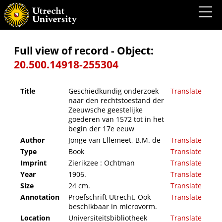
Geschiedkundig onderzoek naar den rechtstoestand der Zeeuwsche geestelijke
goederen van 1572 tot in het begin der 17e eeuw
Full view of record - Object:
20.500.14918-255304
Title
Geschiedkundig onderzoek
Translate
naar den rechtstoestand der
Zeeuwsche geestelijke
goederen van 1572 tot in het
begin der 17e eeuw
Author
Jonge van Ellemeet, B.M. de
Translate
Type
Book
Translate
Imprint
Zierikzee : Ochtman
Translate
Year
1906.
Translate
Size
24 cm.
Translate
Annotation
Proefschrift Utrecht. Ook
Translate
beschikbaar in microvorm.
Location
Universiteitsbibliotheek
Translate