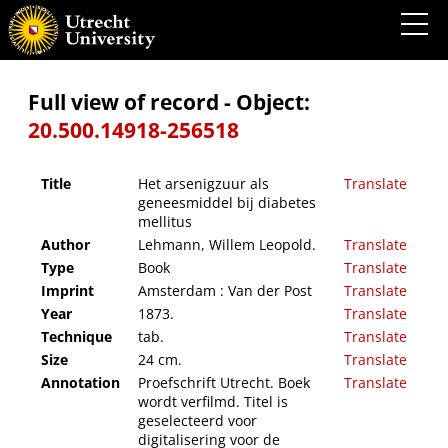
Het arsenigzuur als geneesmiddel bij diabetes mellitus
Full view of record - Object:
20.500.14918-256518
Title
Het arsenigzuur als
Translate
geneesmiddel bij diabetes
mellitus
Author
Lehmann, Willem Leopold.
Translate
Type
Book
Translate
Imprint
Amsterdam : Van der Post
Translate
Year
1873.
Translate
Technique
tab.
Translate
Size
24 cm.
Translate
Annotation
Proefschrift Utrecht. Boek
Translate
wordt verfilmd. Titel is
geselecteerd voor
digitalisering voor de