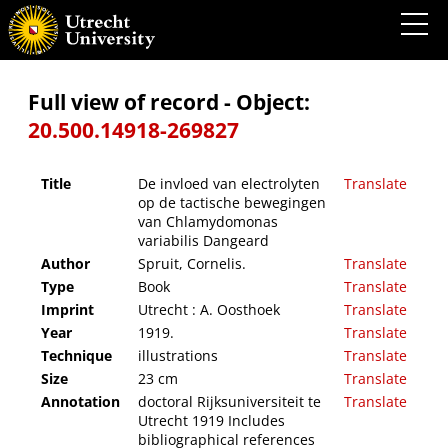
De invloed van electrolyten op de tactische bewegingen van Chlamydomonas variabilis
Dangeard
Full view of record - Object:
20.500.14918-269827
Title
De invloed van electrolyten
Translate
op de tactische bewegingen
van Chlamydomonas
variabilis Dangeard
Author
Spruit, Cornelis.
Translate
Type
Book
Translate
Imprint
Utrecht : A. Oosthoek
Translate
Year
1919.
Translate
Technique
illustrations
Translate
Size
23 cm
Translate
Annotation
doctoral Rijksuniversiteit te
Translate
Utrecht 1919 Includes
bibliographical references