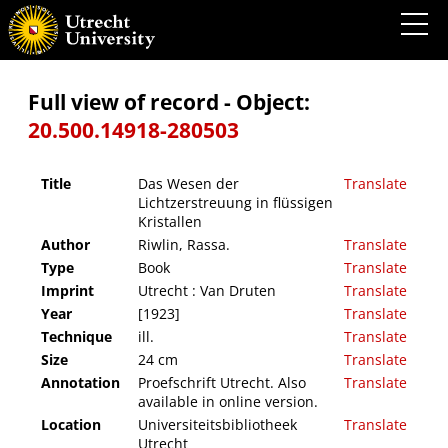
Das Wesen der Lichtzerstreuung in flüssigen Kristallen
Full view of record - Object:
20.500.14918-280503
Title
Das Wesen der
Translate
Lichtzerstreuung in flüssigen
Kristallen
Author
Riwlin, Rassa.
Translate
Type
Book
Translate
Imprint
Utrecht : Van Druten
Translate
Year
[1923]
Translate
Technique
ill.
Translate
Size
24 cm
Translate
Annotation
Proefschrift Utrecht. Also
Translate
available in online version.
Location
Universiteitsbibliotheek
Translate
Utrecht