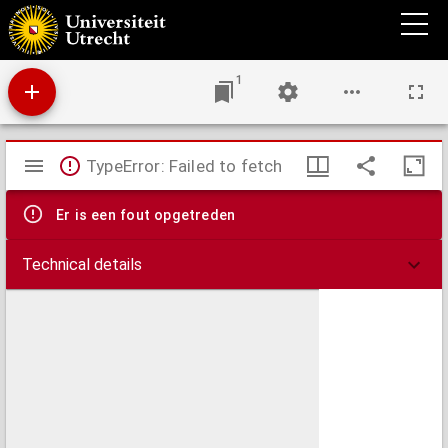
Don Bosco, of Het groote liefdewerk, onder het patronaat des H. Franciscus van Sales,
en de wondervolle gebeurtenissen die er zich aan verbinden
1
Mirador
TypeError: Failed to fetch
viewer
Er is een fout opgetreden
Technical details