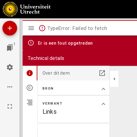
De godsdienst, school der ware godsvrucht : handboek voor de katholieke jeugd
Mirador
TypeError: Failed to fetch
viewer
Er is een fout opgetreden
1
Technical details
Over dit item
BRON
VERWANT
Links