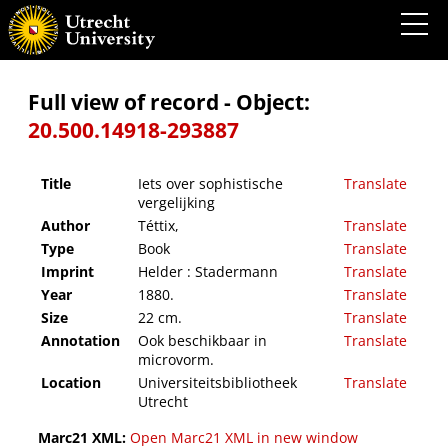
Iets over sophistische vergelijking
Full view of record - Object:
20.500.14918-293887
Title
Iets over sophistische
Translate
vergelijking
Author
Téttix,
Translate
Type
Book
Translate
Imprint
Helder : Stadermann
Translate
Year
1880.
Translate
Size
22 cm.
Translate
Annotation
Ook beschikbaar in
Translate
microvorm.
Location
Universiteitsbibliotheek
Translate
Utrecht
Marc21 XML:
Open Marc21 XML in new window