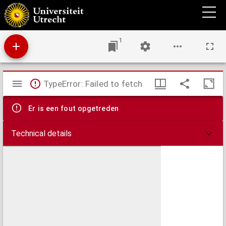
Theses medicae inaugurales
1
Mirador
TypeError: Failed to fetch
viewer
Er is een fout opgetreden
Technical details