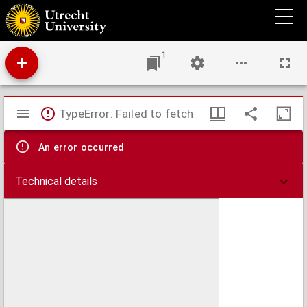
De maand october bijzonder toegewijd aan O.L.V. de Koningin van den Allerheiligsten
Rozenkrans
1
Mirador
TypeError: Failed to fetch
viewer
An error occurred
Technical details