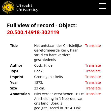
Het ontstaan der Christelijke Gereformeerde Kerk, haar strijd en hare verdere
geschiedenis
Full view of record - Object:
20.500.14918-302119
Title
Het ontstaan der Christelijke
Translate
Gereformeerde Kerk, haar
strijd en hare verdere
geschiedenis
Author
Cock, H. de
Translate
Type
Book
Translate
Imprint
Groningen : Reits
Translate
Year
1873.
Translate
Size
23 cm.
Translate
Annotation
Niet verder verschenen. 1: De
Translate
Afscheiding in 't Noorden van
ons land. Boek is
gedigitaliseerd in 2014. Ook