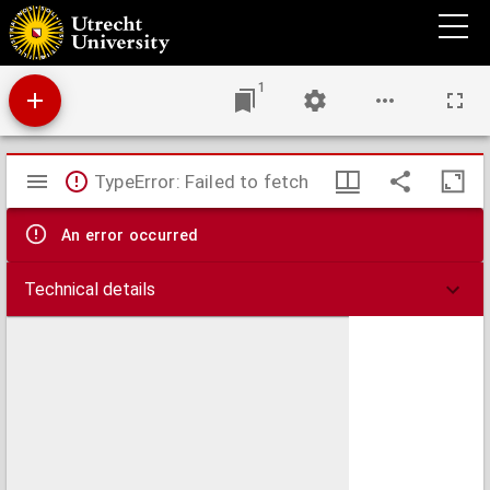
Afscheidswoord van B.C.J. Mosselmans : tot een aandenken geschonken aan de leden en
begunstigers der Remonstrantsche gemeente te Groningen.
1
Mirador
TypeError: Failed to fetch
viewer
An error occurred
Technical details