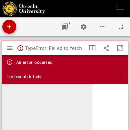
Het Heilige Vormsel : volledige verklaring van het H.Sacrament des Vormsels
1
Mirador
TypeError: Failed to fetch
viewer
An error occurred
Technical details