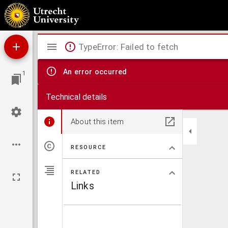
Collection de feu m. F.H.M. Post, collection J. Steffelaar & autres : tableaux modernes, li
P.C.L. Eikendal, notaire, sous la direction de m. H.G. Tersteeg, Plaats 20 - La Haye.
Mirador
TypeError: Failed to fetch
viewer
An error occurred
1
Technical details
About this item
RESOURCE
RELATED
Links