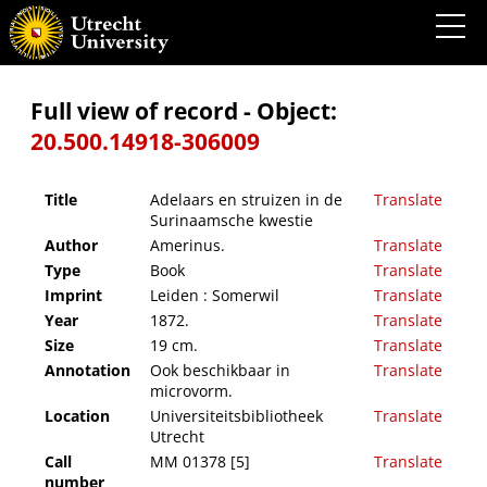
Adelaars en struizen in de Surinaamsche kwestie
Full view of record - Object:
20.500.14918-306009
Title
Adelaars en struizen in de
Translate
Surinaamsche kwestie
Author
Amerinus.
Translate
Type
Book
Translate
Imprint
Leiden : Somerwil
Translate
Year
1872.
Translate
Size
19 cm.
Translate
Annotation
Ook beschikbaar in
Translate
microvorm.
Location
Universiteitsbibliotheek
Translate
Utrecht
Call
MM 01378 [5]
Translate
number