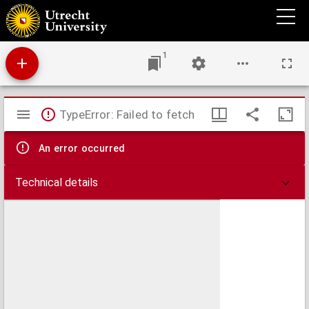
Aan Nederlands protestanten : het "Huis op de Steenrots"
1
Mirador
TypeError: Failed to fetch
viewer
An error occurred
Technical details