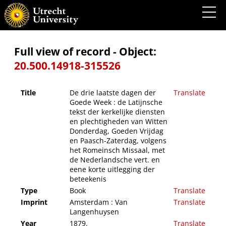
De drie laatste dagen der Goede Week : de Latijnsche tekst der kerkelijke diensten en
plechtigheden van Witten Donderdag, Goeden Vrijdag en Paasch-Zaterdag, volgens het
Romeinsch Missaal, met de Nederlandsche vert. en eene korte uitlegging der
beteekenis
Full view of record - Object:
20.500.14918-315526
Title
De drie laatste dagen der
Translate
Goede Week : de Latijnsche
tekst der kerkelijke diensten
en plechtigheden van Witten
Donderdag, Goeden Vrijdag
en Paasch-Zaterdag, volgens
het Romeinsch Missaal, met
de Nederlandsche vert. en
eene korte uitlegging der
beteekenis
Type
Book
Translate
Imprint
Amsterdam : Van
Translate
Langenhuysen
Year
1879.
Translate