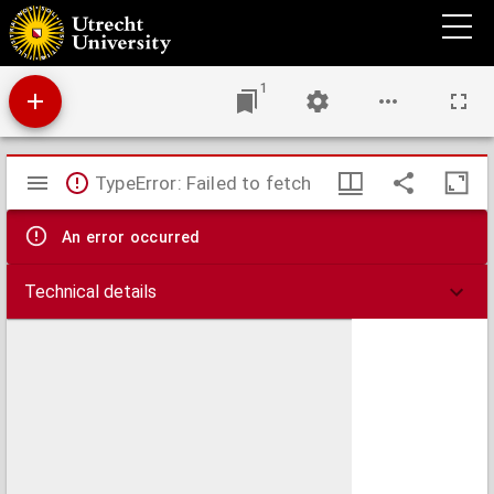
Honderd wiskundige en wetenschappelijke vragen en antwoorden, tot nut en vermaak
: die op eene eenvoudige wijze beantwoord worden, ten dienste van alle standen, en tot
nuttig vermaak in gezelschappen.
1
Mirador
TypeError: Failed to fetch
viewer
An error occurred
Technical details