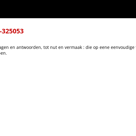
die op eene eenvoudige wijze beantwoord worden, ten dienste van alle standen, en tot
8-325053
gen en antwoorden, tot nut en vermaak : die op eene eenvoudige 
pen.