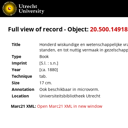
Honderd wiskundige en wetenschappelijke vragen en antwoorden, tot nut en vermaak : 
Full view of record - Object:
20.500.1491
Title
Honderd wiskundige en wetenschappelijke vra
standen, en tot nuttig vermaak in gezelschap
Type
Book
Imprint
[S.l. : s.n.]
Year
[ca. 1880]
Technique
tab.
Size
17 cm.
Annotation
Ook beschikbaar in microvorm.
Location
Universiteitsbibliotheek Utrecht
Marc21 XML:
Open Marc21 XML in new window