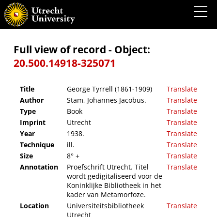
George Tyrrell (1861-1909)
Full view of record - Object:
20.500.14918-325071
Title
George Tyrrell (1861-1909)
Translate
Author
Stam, Johannes Jacobus.
Translate
Type
Book
Translate
Imprint
Utrecht
Translate
Year
1938.
Translate
Technique
ill.
Translate
Size
8° +
Translate
Annotation
Proefschrift Utrecht. Titel
Translate
wordt gedigitaliseerd voor de
Koninklijke Bibliotheek in het
kader van Metamorfoze.
Location
Universiteitsbibliotheek
Translate
Utrecht