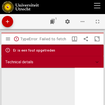
George Tyrrell (1861-1909)
1
Mirador
TypeError: Failed to fetch
viewer
Er is een fout opgetreden
Technical details