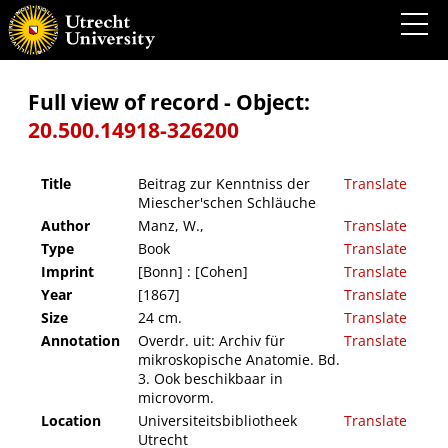
Beitrag zur Kenntniss der Miescher'schen Schläuche
Full view of record - Object:
20.500.14918-326200
Title
Beitrag zur Kenntniss der
Translate
Miescher'schen Schläuche
Author
Manz, W.,
Translate
Type
Book
Translate
Imprint
[Bonn] : [Cohen]
Translate
Year
[1867]
Translate
Size
24 cm.
Translate
Annotation
Overdr. uit: Archiv für
Translate
mikroskopische Anatomie. Bd.
3. Ook beschikbaar in
microvorm.
Location
Universiteitsbibliotheek
Translate
Utrecht