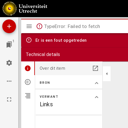
Die Thierseuchen : mit Berücksichtigung der österreichischen und deutschen Gesetzgebun
Mirador
TypeError: Failed to fetch
viewer
Er is een fout opgetreden
1
Technical details
Over dit item
BRON
VERWANT
Links