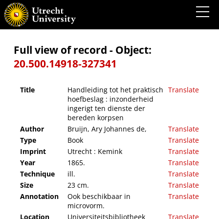
Handleiding tot het praktisch hoefbeslag : inzonderheid ingerigt ten dienste der
bereden korpsen
Full view of record - Object:
20.500.14918-327341
Title
Handleiding tot het praktisch
Translate
hoefbeslag : inzonderheid
ingerigt ten dienste der
bereden korpsen
Author
Bruijn, Ary Johannes de,
Translate
Type
Book
Translate
Imprint
Utrecht : Kemink
Translate
Year
1865.
Translate
Technique
ill.
Translate
Size
23 cm.
Translate
Annotation
Ook beschikbaar in
Translate
microvorm.
Location
Universiteitsbibliotheek
Translate