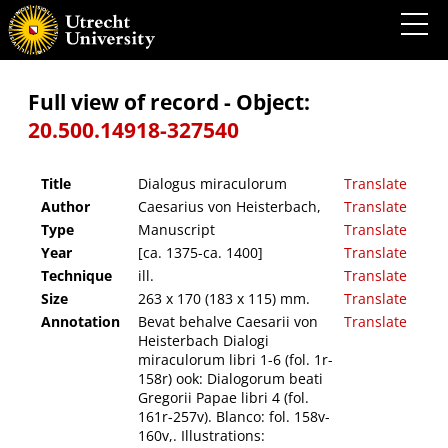
Dialogus miraculorum
Full view of record - Object:
20.500.14918-327540
Title
Dialogus miraculorum
Translate
Author
Caesarius von Heisterbach,
Translate
Type
Manuscript
Translate
Year
[ca. 1375-ca. 1400]
Translate
Technique
ill.
Translate
Size
263 x 170 (183 x 115) mm.
Translate
Annotation
Bevat behalve Caesarii von
Translate
Heisterbach Dialogi
miraculorum libri 1-6 (fol. 1r-
158r) ook: Dialogorum beati
Gregorii Papae libri 4 (fol.
161r-257v). Blanco: fol. 158v-
160v,. Illustrations: