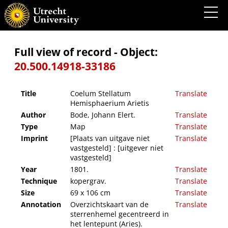
Coelum Stellatum Hemisphaerium Arietis
Full view of record - Object:
20.500.14918-33186
Title
Coelum Stellatum
Translate
Hemisphaerium Arietis
Author
Bode, Johann Elert.
Translate
Type
Map
Translate
Imprint
[Plaats van uitgave niet
Translate
vastgesteld] : [uitgever niet
vastgesteld]
Year
1801.
Translate
Technique
kopergrav.
Translate
Size
69 x 106 cm
Translate
Annotation
Overzichtskaart van de
Translate
sterrenhemel gecentreerd in
het lentepunt (Aries).