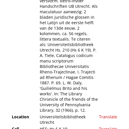
versvorm. Retro-invoer
Handschriften UB Utrecht. Als
maculatuur aanwezig: 2
bladen juridische glossen in
het Latijn uit de eerste helft
van de 13de eeuw, 2
kolommen, ca. 56 regels,
littera textualis. Te citeren
als: Universiteitsbibliotheek
Utrecht Hs. 210 (Hs 6 K 19). P.
A. Tiele, Catalogus codicum
manu scriptorum
Bibliothecae Universitatis
Rheno-Trajectinae. I. Trajecti
ad Rhenum / Hagae Comitis
1887. P. 69. L. W. Daly,
'Guilielmus Brito and his
works'. In: The Library
Chronicle of the friends of the
University of Pennsylvania
Library, 32 (1966), p. 12.
Location
Universiteitsbibliotheek
Translate
Utrecht
Call
HSS: Hs 6 K 19
Translate