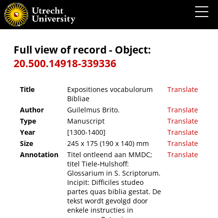
Expositiones vocabulorum Bibliae
Full view of record - Object:
20.500.14918-339336
Title
Expositiones vocabulorum
Translate
Bibliae
Author
Guilelmus Brito.
Translate
Type
Manuscript
Translate
Year
[1300-1400]
Translate
Size
245 x 175 (190 x 140) mm
Translate
Annotation
Titel ontleend aan MMDC;
Translate
titel Tiele-Hulshoff:
Glossarium in S. Scriptorum.
Incipit: Difficiles studeo
partes quas biblia gestat. De
tekst wordt gevolgd door
enkele instructies in