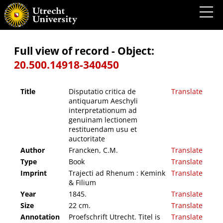
Disputatio critica de antiquarum Aeschyli interpretationum ad genuinam lectionem
restituendam usu et auctoritate
Full view of record - Object:
20.500.14918-340450
Title
Disputatio critica de
Translate
antiquarum Aeschyli
interpretationum ad
genuinam lectionem
restituendam usu et
auctoritate
Author
Francken, C.M.
Translate
Type
Book
Translate
Imprint
Trajecti ad Rhenum : Kemink
Translate
& Filium
Year
1845.
Translate
Size
22 cm.
Translate
Annotation
Proefschrift Utrecht. Titel is
Translate