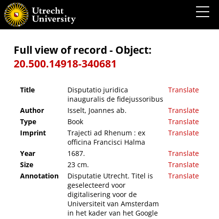
Disputatio juridica inauguralis de fidejussoribus
Full view of record - Object:
20.500.14918-340681
Title
Disputatio juridica
Translate
inauguralis de fidejussoribus
Author
Isselt, Joannes ab.
Translate
Type
Book
Translate
Imprint
Trajecti ad Rhenum : ex
Translate
officina Francisci Halma
Year
1687.
Translate
Size
23 cm.
Translate
Annotation
Disputatie Utrecht. Titel is
Translate
geselecteerd voor
digitalisering voor de
Universiteit van Amsterdam
in het kader van het Google