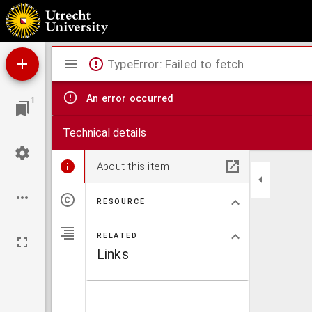
Algemeene kaart van het Groot Amsterdamsch Kanaal door Noord Holland : voor de koopv
Mirador
TypeError: Failed to fetch
viewer
An error occurred
1
Technical details
About this item
RESOURCE
RELATED
Links