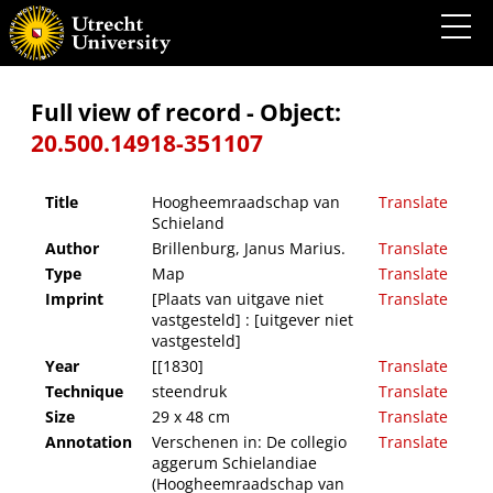
Hoogheemraadschap van Schieland
Full view of record - Object:
20.500.14918-351107
Title
Hoogheemraadschap van
Translate
Schieland
Author
Brillenburg, Janus Marius.
Translate
Type
Map
Translate
Imprint
[Plaats van uitgave niet
Translate
vastgesteld] : [uitgever niet
vastgesteld]
Year
[[1830]
Translate
Technique
steendruk
Translate
Size
29 x 48 cm
Translate
Annotation
Verschenen in: De collegio
Translate
aggerum Schielandiae
(Hoogheemraadschap van