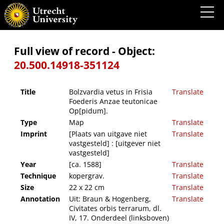
Bolzvardia vetus in Frisia Foederis Anzae teutonicae Op[pidum].
Full view of record - Object:
20.500.14918-351124
Title
Bolzvardia vetus in Frisia
Translate
Foederis Anzae teutonicae
Op[pidum].
Type
Map
Translate
Imprint
[Plaats van uitgave niet
Translate
vastgesteld] : [uitgever niet
vastgesteld]
Year
[ca. 1588]
Translate
Technique
kopergrav.
Translate
Size
22 x 22 cm
Translate
Annotation
Uit: Braun & Hogenberg,
Translate
Civitates orbis terrarum, dl.
IV, 17. Onderdeel (linksboven)