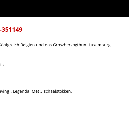
xemburg
8-351149
 Königreich Belgien und das Groszherzogthum Luxemburg
ts
ving]. Legenda. Met 3 schaalstokken.