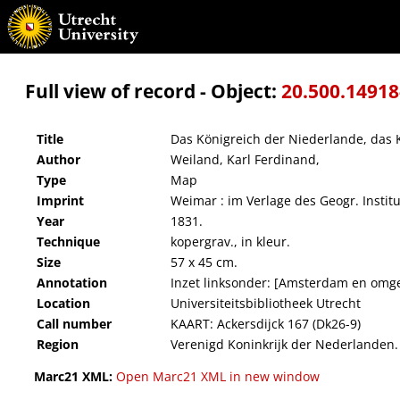
Das Königreich der Niederlande, das Königreich Belgien und das Groszherzogthum Lu
Full view of record - Object:
20.500.1491
Title
Das Königreich der Niederlande, das
Author
Weiland, Karl Ferdinand,
Type
Map
Imprint
Weimar : im Verlage des Geogr. Institu
Year
1831.
Technique
kopergrav., in kleur.
Size
57 x 45 cm.
Annotation
Inzet linksonder: [Amsterdam en omge
Location
Universiteitsbibliotheek Utrecht
Call number
KAART: Ackersdijck 167 (Dk26-9)
Region
Verenigd Koninkrijk der Nederlanden.
Marc21 XML:
Open Marc21 XML in new window