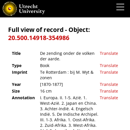
De zending onder de volken der aarde.
Full view of record - Object:
20.500.14918-354986
Title
De zending onder de volken
Translate
der aarde.
Type
Book
Translate
Imprint
Te Rotterdam : bij M. Wyt &
Translate
zonen
Year
[1870-1877]
Translate
Size
16 cm
Translate
Annotation
I. Europa. II. 1-5. Azië. 1.
Translate
West-Azië. 2. Japan en China.
3. Achter-Indië. 4. Engelsch
Indië. 5. De Indische Archipel.
III. 1-3. Afrika. 1. Oost-Afrika.
2. Zuid-Afrika. 3. West-Afrika.