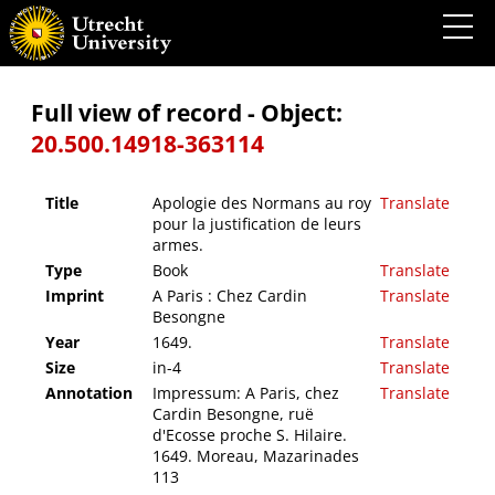
Apologie des Normans au roy pour la justification de leurs armes.
Full view of record - Object:
20.500.14918-363114
Title
Apologie des Normans au roy
Translate
pour la justification de leurs
armes.
Type
Book
Translate
Imprint
A Paris : Chez Cardin
Translate
Besongne
Year
1649.
Translate
Size
in-4
Translate
Annotation
Impressum: A Paris, chez
Translate
Cardin Besongne, ruë
d'Ecosse proche S. Hilaire.
1649. Moreau, Mazarinades
113