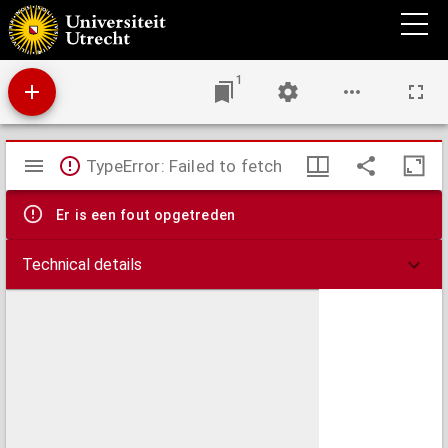
Histoire de Robert le Diable, duc de Normandie.
1
Mirador
TypeError: Failed to fetch
viewer
Er is een fout opgetreden
Technical details