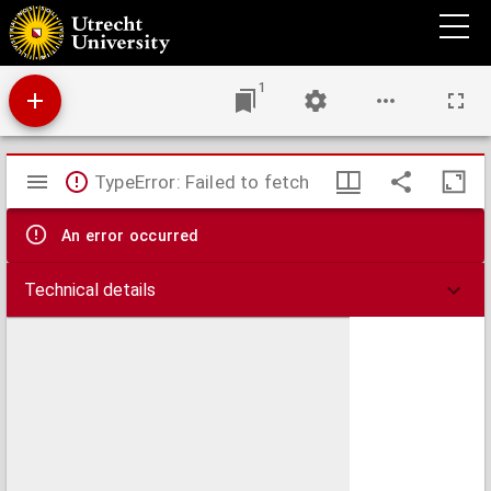
Beiträge zur nähern Kenntniss der Sächsisch-thüringischen Braunkohlenflora
1
Mirador
TypeError: Failed to fetch
viewer
An error occurred
Technical details