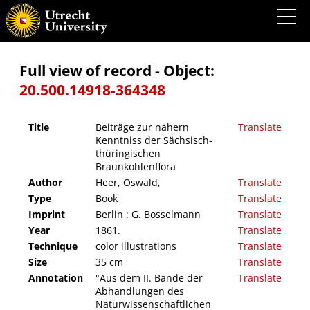
Beiträge zur nähern Kenntniss der Sächsisch-thüringischen Braunkohlenflora
Full view of record - Object:
20.500.14918-364348
Title
Beiträge zur nähern
Translate
Kenntniss der Sächsisch-
thüringischen
Braunkohlenflora
Author
Heer, Oswald,
Translate
Type
Book
Translate
Imprint
Berlin : G. Bosselmann
Translate
Year
1861.
Translate
Technique
color illustrations
Translate
Size
35 cm
Translate
Annotation
"Aus dem II. Bande der
Translate
Abhandlungen des
Naturwissenschaftlichen