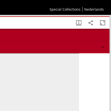
n gebruiken, regerings-wyze, handel, huishoudelyk weezen, oudheden, enz. als byzonder
Special Collections
Nederlands