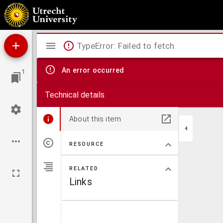
Hedendaagsche historie van, en reis-boek door Italien. : Vervattende eene naauwkeurig
der nutte konsten en weetenschappen.
Mirador
TypeError: Failed to fetch
viewer
An error occurred
1
Technical details
About this item
RESOURCE
RELATED
Links