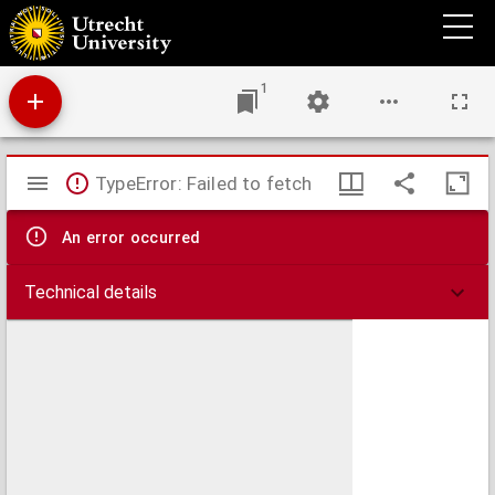
Die Sprachstämme der Erde : mit einer Anzahl grammatischer Skizzen
1
Mirador
TypeError: Failed to fetch
viewer
An error occurred
Technical details