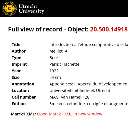
Introduction à l'étude comparative des langues indo-européennes
Full view of record - Object:
20.500.1491
Title
Introduction à l'étude comparative des
Author
Meillet, A.
Type
Book
Imprint
Paris : Hachette
Year
1922.
Size
24 cm
Annotation
Appendices: I. Aperçu du développement
Location
Universiteitsbibliotheek Utrecht
Call number
MAG: Van Hamel 128
Edition
5me éd., refondue, corrigée et augmenté
Marc21 XML:
Open Marc21 XML in new window