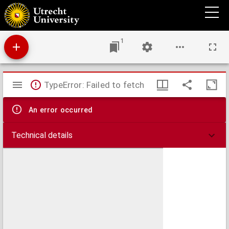
Das gesammte Osmanische Reich so wie die Besitzungen des Pascha's Von Ägypten in
Europa, Asia und Africa : Griechenland, Iran, Afghanistan, Beludschistan, Turan und
Arabien, nebst angrenzenden Theilen von Oesterreich, Russland, und Vorderindien
1
Mirador
TypeError: Failed to fetch
viewer
An error occurred
Technical details