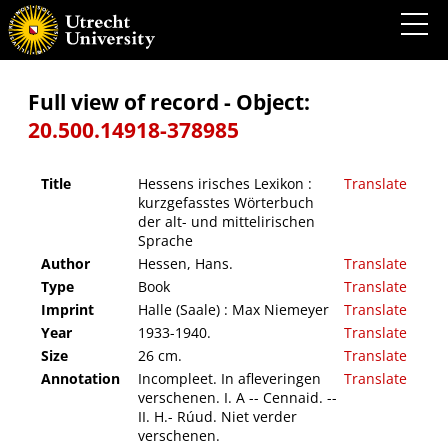
Hessens irisches Lexikon : kurzgefasstes Wörterbuch der alt- und mittelirischen
Sprache
Full view of record - Object:
20.500.14918-378985
Title
Hessens irisches Lexikon :
Translate
kurzgefasstes Wörterbuch
der alt- und mittelirischen
Sprache
Author
Hessen, Hans.
Translate
Type
Book
Translate
Imprint
Halle (Saale) : Max Niemeyer
Translate
Year
1933-1940.
Translate
Size
26 cm.
Translate
Annotation
Incompleet. In afleveringen
Translate
verschenen. I. A -- Cennaid. --
II. H.- Rúud. Niet verder
verschenen.