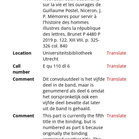
sur la vie et les ouvrages de
Guillaume Postel, Niceron, J.
P. Mémoires pour servir à
l'histoire des hommes
illustres dans la république
des lettres, Brunet P 4480 P
2019 p. 122, XIII VIII, p. 325-
326 col. 840
Location
Universiteitsbibliotheek
Translate
Utrecht
Call
E qu 110 dl 6
Translate
number
Comment
Dit convoluutdeel is het vijfde
Translate
deel in de band, maar is
genummerd als deel 6 omdat
het oorspronkelijk ook een
vijfde deel bevatte dat later
uit de band is gehaald.
Comment
This part is currently the fifth
Translate
title in the binding, but is
numbered as part 6 because
originally the binding