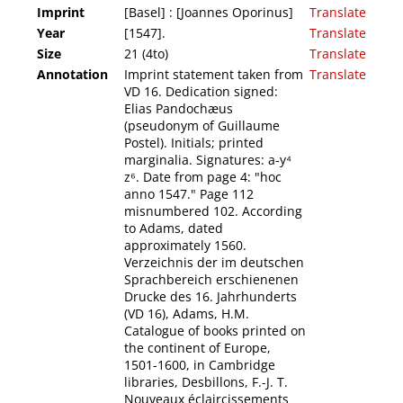
Imprint
[Basel] : [Joannes Oporinus]
Translate
Year
[1547].
Translate
Size
21 (4to)
Translate
Annotation
Imprint statement taken from
Translate
VD 16. Dedication signed:
Elias Pandochæus
(pseudonym of Guillaume
Postel). Initials; printed
marginalia. Signatures: a-y⁴
z⁶. Date from page 4: "hoc
anno 1547." Page 112
misnumbered 102. According
to Adams, dated
approximately 1560.
Verzeichnis der im deutschen
Sprachbereich erschienenen
Drucke des 16. Jahrhunderts
(VD 16), Adams, H.M.
Catalogue of books printed on
the continent of Europe,
1501-1600, in Cambridge
libraries, Desbillons, F.-J. T.
Nouveaux éclaircissements