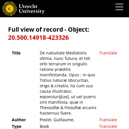
De natiuitate Mediatoris vltima, nunc futura, et toti orbi terrarum in singulis ratione
præditis manifestanda, Opus : in quo Totius naturæ obscuritas, origo & creatio, ita cum
sua causa illustratur, exponiturq́[ue], ut uel pueris sint manifesta, quæ in Theosofiæ &
Filosofiæ arcanis hacternus fuere.
Full view of record - Object:
20.500.14918-423326
Title
De natiuitate Mediatoris
Translate
vltima, nunc futura, et toti
orbi terrarum in singulis
ratione præditis
manifestanda, Opus : in quo
Totius naturæ obscuritas,
origo & creatio, ita cum sua
causa illustratur,
exponiturq́[ue], ut uel pueris
sint manifesta, quæ in
Theosofiæ & Filosofiæ arcanis
hacternus fuere.
Author
Postel, Guillaume,
Translate
Type
Book
Translate