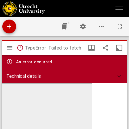
Inventaris van het archief van Johannes Christiaan Hoekendijk, (1912-1975)
1
Mirador
TypeError: Failed to fetch
viewer
An error occurred
Technical details