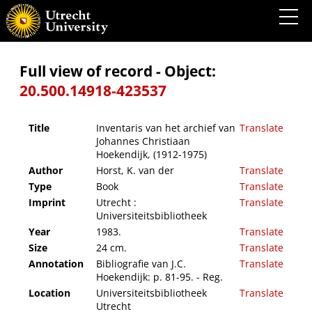
Inventaris van het archief van Johannes Christiaan Hoekendijk, (1912-1975)
Full view of record - Object:
20.500.14918-423537
Title
Inventaris van het archief van
Translate
Johannes Christiaan
Hoekendijk, (1912-1975)
Author
Horst, K. van der
Translate
Type
Book
Translate
Imprint
Utrecht :
Translate
Universiteitsbibliotheek
Year
1983.
Translate
Size
24 cm.
Translate
Annotation
Bibliografie van J.C.
Translate
Hoekendijk: p. 81-95. - Reg.
Location
Universiteitsbibliotheek
Translate
Utrecht