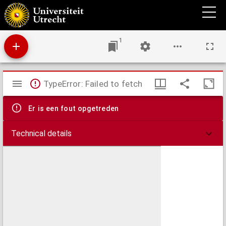
Illustria ecclesiae Catholicae trophoea, : ex recentibus Anglicorum martyrum, Scoticae
proditionis, Gallicorumq[ue] furorum rebus gestis grauiss. virorum fide notatis. Charae
posteritati, vt nimirum ea de praesentium errorum natura at[que] ingenio integrè ac
liberè tandem iudicet. Erecta.
1
Mirador
TypeError: Failed to fetch
viewer
Er is een fout opgetreden
Technical details