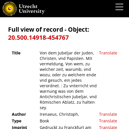
Von dem Jubeljar der Juden, Christen, vnd Papisten. Mit vermeldung, Von wem, zu
welcher zeit, warumb, vnd wozu, oder zu welchem ende vnd gesuch, ein jedes
verordnet. : Zu vnterricht vnd warnung was von dem Antichristischen Jubeljar, vnd
Römischen Ablatz, zu halten sey.
Full view of record - Object:
20.500.14918-454767
Title
Von dem Jubeljar der Juden,
Translate
Christen, vnd Papisten. Mit
vermeldung, Von wem, zu
welcher zeit, warumb, vnd
wozu, oder zu welchem ende
vnd gesuch, ein jedes
verordnet. : Zu vnterricht vnd
warnung was von dem
Antichristischen Jubeljar, vnd
Römischen Ablatz, zu halten
sey.
Author
Irenaeus, Christoph,
Translate
Type
Book
Translate
Imprint
Gedruckt zu Franckfurt am
Translate