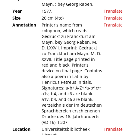
Mayn. : bey Georg Raben.
Year
1577.
Translate
Size
20 cm (4to)
Translate
Annotation
Printer's name from
Translate
colophon, which reads:
Gedruckt zu Franckfurt am
Mayn, bey Georg Raben. M.
D. LXXVII. Imprint: Gedruckt
zu Franckfurt am Mayn. M. D.
XXVII. Title page printed in
red and black. Printer's
device on final page. Contains
also a poem in Latin by
Henricus Petreus Initials.
Signatures: a-b⁴ A-Z⁴ ²a-b² c⁶;
a1v, b4, and c6 are blank.
a1v, b4, and c6 are blank.
Verzeichnis der im deutschen
Sprachbereich erschienenen
Drucke des 16. Jahrhunderts
(VD 16), I 307
Location
Universiteitsbibliotheek
Translate
Utrecht